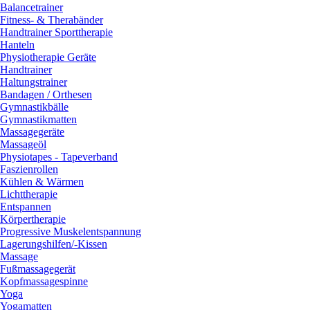
Balancetrainer
Fitness- & Therabänder
Handtrainer Sporttherapie
Hanteln
Physiotherapie Geräte
Handtrainer
Haltungstrainer
Bandagen / Orthesen
Gymnastikbälle
Gymnastikmatten
Massagegeräte
Massageöl
Physiotapes - Tapeverband
Faszienrollen
Kühlen & Wärmen
Lichttherapie
Entspannen
Körpertherapie
Progressive Muskelentspannung
Lagerungshilfen/-Kissen
Massage
Fußmassagegerät
Kopfmassagespinne
Yoga
Yogamatten