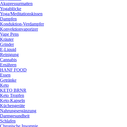
Akupressurmatten
Yogablöcke
Yoga/Meditationskissen
Dampfen
Konduktion-Verdampfer
Konvektionvaporizer
Vape Pens
Kräuter
Grinder
E-Liquid
Reinigung
Cannabis
Ernähren
HANF FOOD
Essen
Getränke
Keto
KETO BRNR
Keto Tropfen
Keto-Kapseln
Küchengeräte
Nahrungsergänzung
Darmgesundheit
Schlafen
Chronische Insomnie