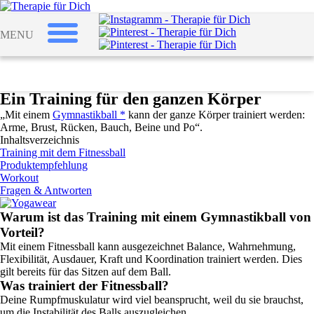
Bewegen
Physiotherapie Geräte
Gymnastikbälle
MENU
Gymnastikbälle
Gymnastikbälle für dein Workout
Ein Training für den ganzen Körper
Atmen
„Mit einem
Gymnastikball *
kann der ganze Körper trainiert werden:
Arme, Brust, Rücken, Bauch, Beine und Po“.
Bewegen
Inhaltsverzeichnis
Training mit dem Fitnessball
Entspannen
Produktempfehlung
Ernähren
Workout
Fragen & Antworten
Schlafen
Warum ist das Training mit einem Gymnastikball von
Pflegen
Vorteil?
Mit einem Fitnessball kann ausgezeichnet Balance, Wahrnehmung,
Flexibilität, Ausdauer, Kraft und Koordination trainiert werden. Dies
gilt bereits für das Sitzen auf dem Ball.
Was trainiert der Fitnessball?
Deine Rumpfmuskulatur wird viel beansprucht, weil du sie brauchst,
um die Instabilität des Balls auszugleichen.