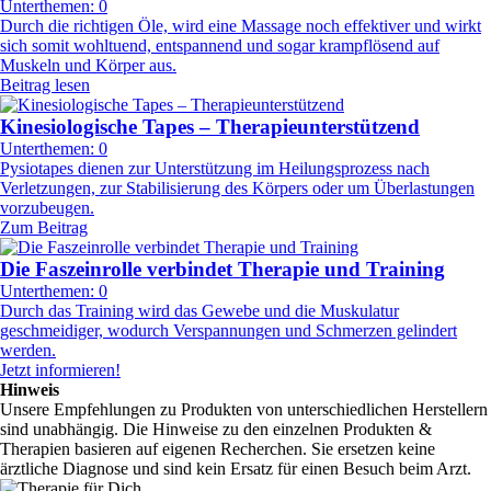
Unterthemen: 0
Durch die richtigen Öle, wird eine Massage noch effektiver und wirkt
sich somit wohltuend, entspannend und sogar krampflösend auf
Muskeln und Körper aus.
Beitrag lesen
Kinesiologische Tapes – Therapieunterstützend
Unterthemen: 0
Pysiotapes dienen zur Unterstützung im Heilungsprozess nach
Verletzungen, zur Stabilisierung des Körpers oder um Überlastungen
vorzubeugen.
Zum Beitrag
Die Faszeinrolle verbindet Therapie und Training
Unterthemen: 0
Durch das Training wird das Gewebe und die Muskulatur
geschmeidiger, wodurch Verspannungen und Schmerzen gelindert
werden.
Jetzt informieren!
Hinweis
Unsere Empfehlungen zu Produkten von unterschiedlichen Herstellern
sind unabhängig. Die Hinweise zu den einzelnen Produkten &
Therapien basieren auf eigenen Recherchen. Sie ersetzen keine
ärztliche Diagnose und sind kein Ersatz für einen Besuch beim Arzt.